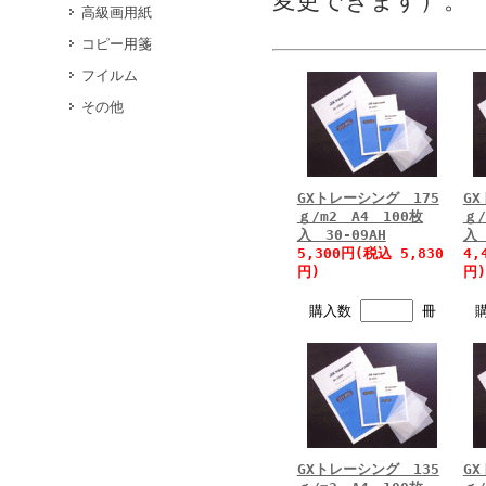
変更できます）。
高級画用紙
コピー用箋
フイルム
その他
GXトレーシング 175
G
ｇ/m2 A4 100枚
ｇ/
入 30-09AH
入 
5,300円(税込 5,830
4,
円)
円)
購入数
冊
GXトレーシング 135
G