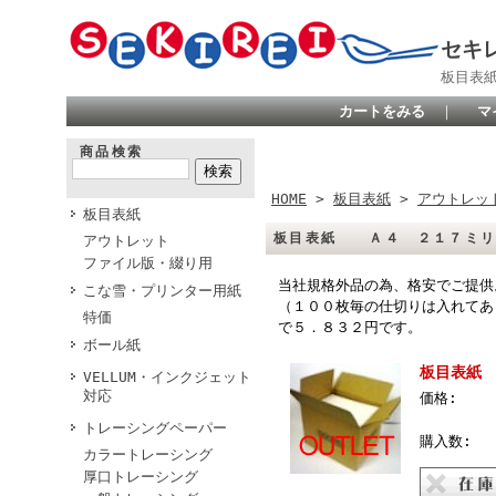
セキ
板目表
カートをみる
｜
マ
商品検索
HOME
>
板目表紙
>
アウトレッ
板目表紙
板目表紙 Ａ４ ２１７ミ
アウトレット
ファイル版・綴り用
当社規格外品の為、格安でご提供
こな雪・プリンター用紙
（１００枚毎の仕切りは入れてあ
特価
で５．８３２円です。
ボール紙
板目表紙
VELLUM・インクジェット
対応
価格:
トレーシングペーパー
購入数:
カラートレーシング
厚口トレーシング