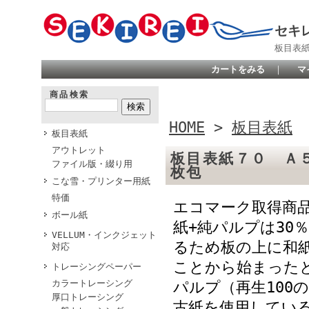
セキ
板目表
カートをみる
｜
マ
商品検索
HOME
>
板目表紙
板目表紙
アウトレット
板目表紙７０ Ａ
ファイル版・綴り用
枚包
こな雪・プリンター用紙
特価
エコマーク取得商品
ボール紙
紙+純パルプは30
VELLUM・インクジェット
るため板の上に和
対応
ことから始まった
トレーシングペーパー
カラートレーシング
パルプ（再生100
厚口トレーシング
古紙を使用してい