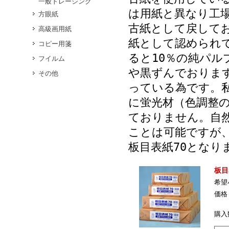
一般トレーシング
は用紙と異なり工
方眼紙
古紙として戻して
高級画用紙
紙として認められ
コピー用箋
ると10％の純パ
フイルム
や黒ずんでおりま
その他
っている為です。
に蛍光材（色調整
ておりません。自
ことは可能ですが
板目表紙70となり
板目
希望
価格
購入