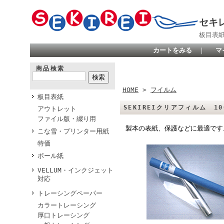
セキ
板目表
カートをみる
｜
マ
商品検索
HOME
>
フイルム
板目表紙
SEKIREIクリアフィルム 10
アウトレット
ファイル版・綴り用
製本の表紙、保護などに最適です
こな雪・プリンター用紙
特価
ボール紙
VELLUM・インクジェット
対応
トレーシングペーパー
カラートレーシング
厚口トレーシング