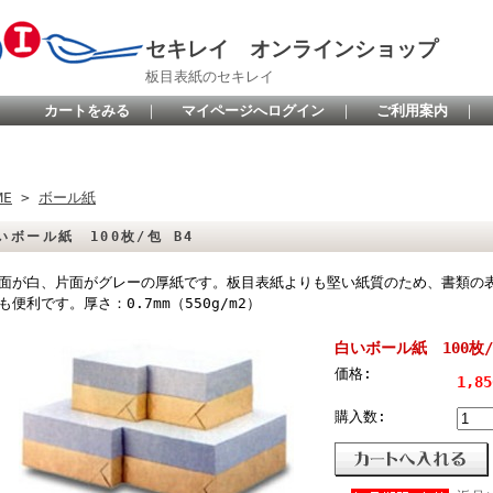
セキレイ オンラインショップ
板目表紙のセキレイ
カートをみる
｜
マイページへログイン
｜
ご利用案内
｜
ME
>
ボール紙
いボール紙 100枚/包 B4
面が白、片面がグレーの厚紙です。板目表紙よりも堅い紙質のため、書類の
も便利です。厚さ：0.7mm（550g/m2）
白いボール紙 100枚/
価格:
1,8
購入数: