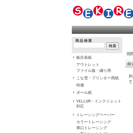
商品検索
HO
板目表紙
白
アウトレット
ファイル版・綴り用
片
こな雪・プリンター用紙
て
特価
ボール紙
VELLUM・インクジェット
対応
トレーシングペーパー
カラートレーシング
厚口トレーシング