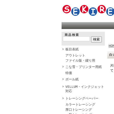
商品検索
HO
板目表紙
白
アウトレット
ファイル版・綴り用
片
こな雪・プリンター用紙
て
特価
ボール紙
VELLUM・インクジェット
対応
トレーシングペーパー
カラートレーシング
厚口トレーシング