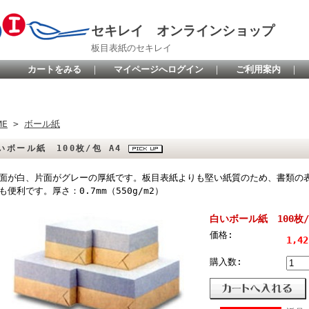
セキレイ オンラインショップ
板目表紙のセキレイ
カートをみる
｜
マイページへログイン
｜
ご利用案内
｜
ME
>
ボール紙
いボール紙 100枚/包 A4
面が白、片面がグレーの厚紙です。板目表紙よりも堅い紙質のため、書類の
も便利です。厚さ：0.7mm（550g/m2）
白いボール紙 100枚/
価格:
1,4
購入数: