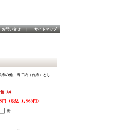
お問い合せ
｜
サイトマップ
表紙の他、当て紙（台紙）とし
包 A4
25円 (税込 1,568円)
冊