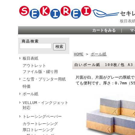
セキ
板目表
カートをみる
｜
マ
商品検索
HOME
>
ボール紙
板目表紙
白いボール紙 100枚/包 A3
アウトレット
ファイル版・綴り用
片面が白、片面がグレーの厚紙で
こな雪・プリンター用紙
ても便利です。厚さ：0.7mm（55
特価
ボール紙
VELLUM・インクジェット
対応
トレーシングペーパー
カラートレーシング
厚口トレーシング