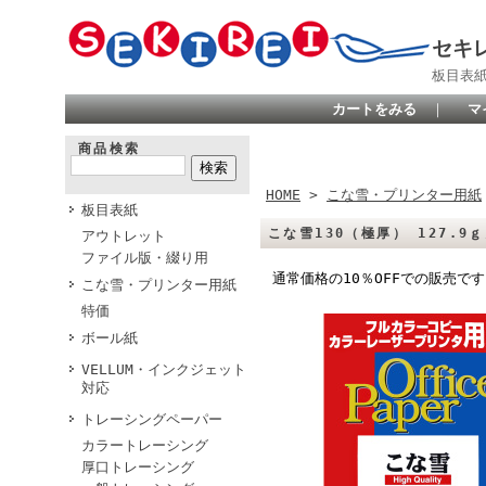
セキ
板目表
カートをみる
｜
マ
商品検索
HOME
>
こな雪・プリンター用紙
板目表紙
こな雪130（極厚） 127.9ｇ
アウトレット
ファイル版・綴り用
通常価格の10％OFFでの販売で
こな雪・プリンター用紙
特価
ボール紙
VELLUM・インクジェット
対応
トレーシングペーパー
カラートレーシング
厚口トレーシング