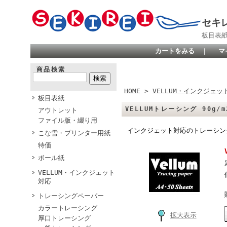
セキ
板目表
カートをみる
｜
マ
商品検索
HOME
>
VELLUM・インクジェッ
板目表紙
VELLUMトレーシング 90g/m
アウトレット
ファイル版・綴り用
インクジェット対応のトレーシン
こな雪・プリンター用紙
特価
ボール紙
VELLUM・インクジェット
対応
トレーシングペーパー
カラートレーシング
拡大表示
厚口トレーシング