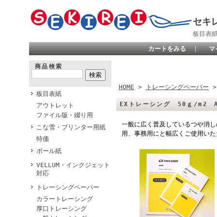
セキ
板目表
カートをみる
｜
マ
商品検索
HOME
>
トレーシングペーパー
板目表紙
EXトレーシング 50ｇ/m2 A
アウトレット
ファイル版・綴り用
一般に広く普及しているつや消し
こな雪・プリンター用紙
用、事務用にと幅広くご使用いた
特価
ボール紙
VELLUM・インクジェット
対応
トレーシングペーパー
カラートレーシング
厚口トレーシング