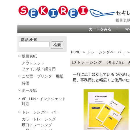
セキ
板目表
カートをみる
｜
マ
商品検索
HOME
>
トレーシングペーパー
板目表紙
EXトレーシング 60ｇ/m2 A
アウトレット
ファイル版・綴り用
一般に広く普及しているつや消し
こな雪・プリンター用紙
用、事務用にと幅広くご使用いた
特価
ボール紙
VELLUM・インクジェット
対応
トレーシングペーパー
カラートレーシング
厚口トレーシング