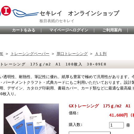
セキレイ オンラインショップ
板目表紙のセキレイ
カートをみる
｜
マイページへログイン
｜
ご利用案内
｜
ME
>
トレーシングペーパー
>
厚口トレーシング
>
Ａ１判
Xトレーシング 175ｇ/m2 A1 100枚入 30-09EH
い透明性、耐熱性、筆記性に優れ、紙厚も豊富で極めて汎用性があります。
・パーチメントクラフト・式典カードにもご利用いただいております。設計製
用、デザイン、カタログ印刷用、書籍カバー、カード類などに最適な最高級
00枚入り。
GXトレーシング 175ｇ/m2 A1 1
価格:
41,600円 (
購入数:
冊