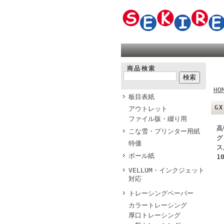
商品検索
HO
板目表紙
G
アウトレット
ファイル版・綴り用
高
こな雪・プリンター用紙
グ
特価
ス
ボール紙
1
VELLUM・インクジェット
対応
トレーシングペーパー
カラートレーシング
厚口トレーシング