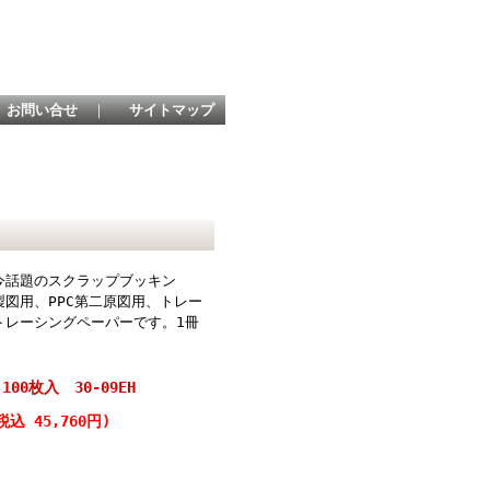
お問い合せ
｜
サイトマップ
今話題のスクラップブッキン
図用、PPC第二原図用、トレー
トレーシングペーパーです。1冊
00枚入 30-09EH
税込 45,760円)