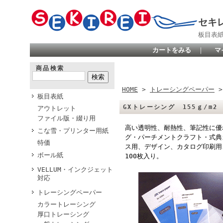
セキ
板目表
カートをみる
｜
マ
商品検索
HOME
>
トレーシングペーパー
板目表紙
GXトレーシング 155ｇ/m2 
アウトレット
ファイル版・綴り用
高い透明性、耐熱性、筆記性に優
こな雪・プリンター用紙
グ・パーチメントクラフト・式典
特価
ス用、デザイン、カタログ印刷用
ボール紙
100枚入り。
VELLUM・インクジェット
対応
トレーシングペーパー
カラートレーシング
厚口トレーシング