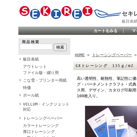
セキ
板目表
カートをみる
｜
マ
商品検索
HOME
>
トレーシングペーパー
板目表紙
GXトレーシング 135ｇ/m2 
アウトレット
ファイル版・綴り用
高い透明性、耐熱性、筆記性に優
こな雪・プリンター用紙
グ・パーチメントクラフト・式典
特価
ス用、デザイン、カタログ印刷用
ボール紙
100枚入り。
VELLUM・インクジェット
対応
トレーシングペーパー
カラートレーシング
厚口トレーシング