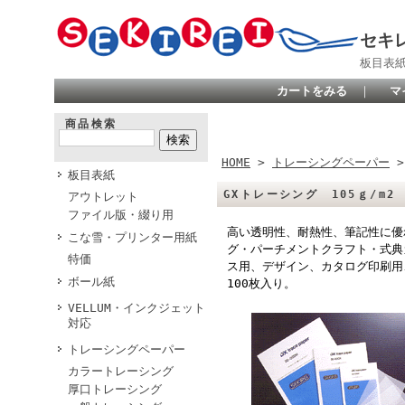
セキ
板目表
カートをみる
｜
マ
商品検索
HOME
>
トレーシングペーパー
板目表紙
GXトレーシング 105ｇ/m2 
アウトレット
ファイル版・綴り用
高い透明性、耐熱性、筆記性に優
こな雪・プリンター用紙
グ・パーチメントクラフト・式典
特価
ス用、デザイン、カタログ印刷用
ボール紙
100枚入り。
VELLUM・インクジェット
対応
トレーシングペーパー
カラートレーシング
厚口トレーシング