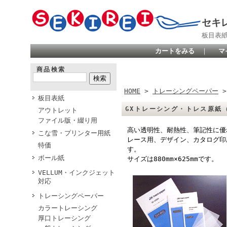
セキ
板目表
カートをみる
｜
マ
商品検索
HOME
>
トレーシングペーパー
板目表紙
GXトレーシング・トレス原紙（88
アウトレット
ファイル版・綴り用
高い透明性、耐熱性、筆記性に優
こな雪・プリンター用紙
レース用、デザイン、カタログ印
特価
す。
ボール紙
サイズは880mm×625mmです。
VELLUM・インクジェット
対応
トレーシングペーパー
カラートレーシング
厚口トレーシング