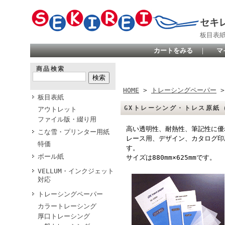
セキ
板目表
カートをみる
｜
マ
商品検索
HOME
>
トレーシングペーパー
板目表紙
GXトレーシング・トレス原紙（88
アウトレット
ファイル版・綴り用
高い透明性、耐熱性、筆記性に優
こな雪・プリンター用紙
レース用、デザイン、カタログ印
特価
す。
ボール紙
サイズは880mm×625mmです。
VELLUM・インクジェット
対応
トレーシングペーパー
カラートレーシング
厚口トレーシング