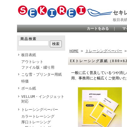
セキ
板目表
カートをみる
｜
マ
商品検索
HOME
>
トレーシングペーパー
板目表紙
EXトレーシング原紙（880×62
アウトレット
ファイル版・綴り用
一般に広く普及しているつや消し
こな雪・プリンター用紙
用、事務用にと幅広くご使用いた
特価
ボール紙
VELLUM・インクジェット
対応
トレーシングペーパー
カラートレーシング
厚口トレーシング